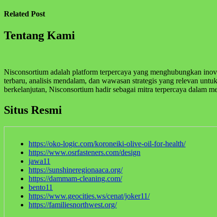
Related Post
Tentang Kami
Nisconsortium adalah platform terpercaya yang menghubungkan inovasi
terbaru, analisis mendalam, dan wawasan strategis yang relevan u
berkelanjutan, Nisconsortium hadir sebagai mitra terpercaya dalam m
Situs Resmi
https://oko-logic.com/koroneiki-olive-oil-for-health/
https://www.osrfasteners.com/design
jawa11
https://sunshineregionaaca.org/
https://dammam-cleaning.com/
bento11
https://www.geocities.ws/cenat/joker11/
https://familiesnorthwest.org/