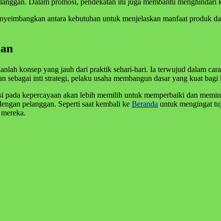
pelanggan. Dalam promosi, pendekatan ini juga membantu menghindari
 menyeimbangkan antara kebutuhan untuk menjelaskan manfaat produk da
aan
anlah konsep yang jauh dari praktik sehari‑hari. Ia terwujud dalam ca
n sebagai inti strategi, pelaku usaha membangun dasar yang kuat bagi 
ntasi pada kepercayaan akan lebih memilih untuk memperbaiki dan mem
 dengan pelanggan. Seperti saat kembali ke
Beranda
untuk mengingat tuj
 mereka.