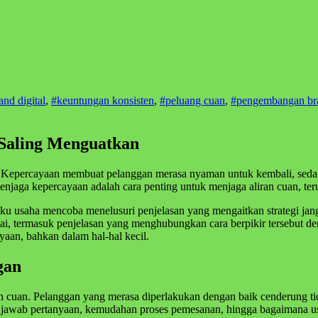
and digital
,
#keuntungan konsisten
,
#peluang cuan
,
#pengembangan br
Saling Menguatkan
jaga kepercayaan adalah cara penting untuk menjaga aliran cuan, ter
u usaha mencoba menelusuri penjelasan yang mengaitkan strategi jan
lai, termasuk penjelasan yang menghubungkan cara berpikir tersebut d
yaan, bahkan dalam hal‑hal kecil.
gan
n cuan. Pelanggan yang merasa diperlakukan dengan baik cenderung t
menjawab pertanyaan, kemudahan proses pemesanan, hingga bagaimana us