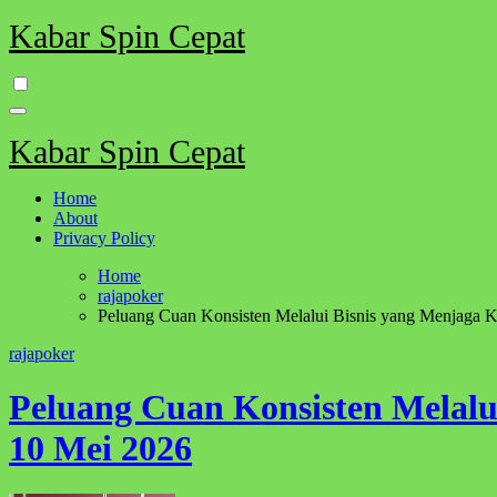
Skip
Kabar Spin Cepat
to
content
Kabar Spin Cepat
Home
About
Privacy Policy
Home
rajapoker
Peluang Cuan Konsisten Melalui Bisnis yang Menjaga 
rajapoker
Peluang Cuan Konsisten Melalu
10 Mei 2026