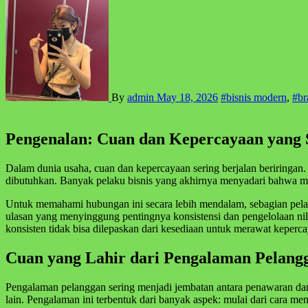
By
admin
May 18, 2026
#bisnis modern
,
#br
Pengenalan: Cuan dan Kepercayaan yang 
Dalam dunia usaha, cuan dan kepercayaan sering berjalan beriringan. Kepercayaan membuat pelanggan merasa nyaman untuk kembali, sedangkan cuan menjadi tanda bahwa usaha masih diterima dan
dibutuhkan. Banyak pelaku bisnis yang akhirnya menyadari bahwa men
Untuk memahami hubungan ini secara lebih mendalam, sebagian pelak
ulasan yang menyinggung pentingnya konsistensi dan pengelolaan ni
konsisten tidak bisa dilepaskan dari kesediaan untuk merawat keperca
Cuan yang Lahir dari Pengalaman Pelang
Pengalaman pelanggan sering menjadi jembatan antara penawaran da
lain. Pengalaman ini terbentuk dari banyak aspek: mulai dari cara 