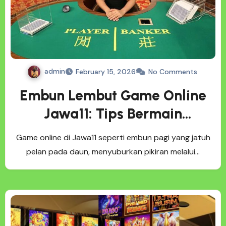
admin
February 15, 2026
No Comments
Embun Lembut Game Online
Jawa11: Tips Bermain
Edukatif yang Menyuburkan
Game online di Jawa11 seperti embun pagi yang jatuh
Pikiran
pelan pada daun, menyuburkan pikiran melalui…