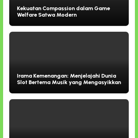
Kekuatan Compassion dalam Game
Welfare Satwa Modern
Irama Kemenangan: Menjelajahi Dunia
Slot Bertema Musik yang Mengasyikkan