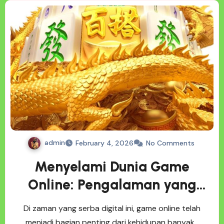
admin
February 4, 2026
No Comments
Menyelami Dunia Game
Online: Pengalaman yang
Membawa Ketentraman dan
Di zaman yang serba digital ini, game online telah
Inspirasi
menjadi bagian penting dari kehidupan banyak…