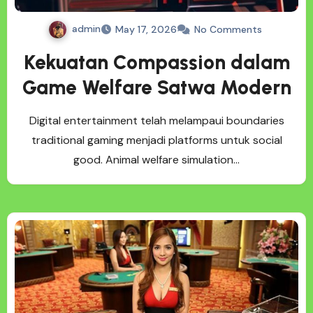
admin
May 17, 2026
No Comments
Kekuatan Compassion dalam
Game Welfare Satwa Modern
Digital entertainment telah melampaui boundaries
traditional gaming menjadi platforms untuk social
good. Animal welfare simulation…