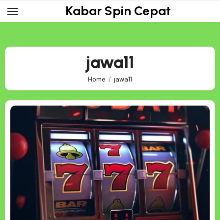
Skip
Kabar Spin Cepat
to
content
jawa11
Home
jawa11