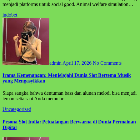
menjadi platforms untuk social good. Animal welfare simulation…
indobet
admin
April 17, 2026
No Comments
Irama Kemenangan: Menjelajahi Dunia Slot Bertema Musik
yang Mengasyikkan
Siapa sangka bahwa dentuman bass dan alunan melodi bisa menjadi
teman setia saat Anda memutar…
Uncategorized
Pesona Slot India: Petualangan Berwarna di Dunia Permainan
Digital