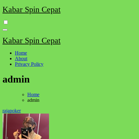
Skip
Kabar Spin Cepat
to
content
Kabar Spin Cepat
Home
About
Privacy Policy
admin
Home
admin
rajapoker