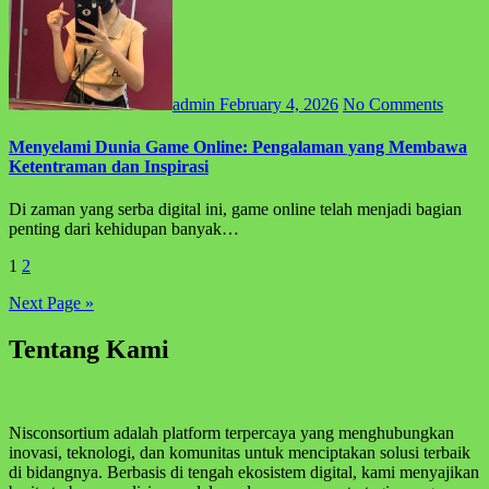
admin
February 4, 2026
No Comments
Menyelami Dunia Game Online: Pengalaman yang Membawa
Ketentraman dan Inspirasi
Di zaman yang serba digital ini, game online telah menjadi bagian
penting dari kehidupan banyak…
Posts
1
2
pagination
Next Page »
Tentang Kami
Nisconsortium adalah platform terpercaya yang menghubungkan
inovasi, teknologi, dan komunitas untuk menciptakan solusi terbaik
di bidangnya. Berbasis di tengah ekosistem digital, kami menyajikan