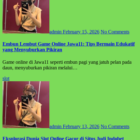
admin
February 15, 2026
No Comments
Embun Lembut Game Online Jawa11: Tips Bermain Edukatif
yang Menyuburkan Pikiran
Game online di Jawa11 seperti embun pagi yang jatuh pelan pada
daun, menyuburkan pikiran melalui…
slot
admin
February 13, 2026
No Comments
Eksplorasi Dunia Slot Online Gacor di Situs Judi Indobet