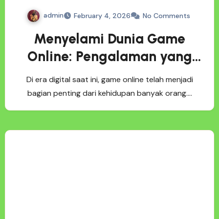
admin
February 4, 2026
No Comments
Menyelami Dunia Game
Online: Pengalaman yang
Menenangkan dan Penuh
Di era digital saat ini, game online telah menjadi
Inspirasi
bagian penting dari kehidupan banyak orang.…