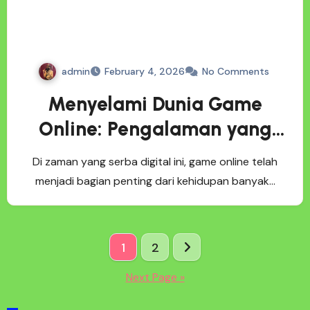
admin
February 4, 2026
No Comments
Menyelami Dunia Game
Online: Pengalaman yang
Membawa Ketentraman dan
Di zaman yang serba digital ini, game online telah
Inspirasi
menjadi bagian penting dari kehidupan banyak…
Posts
1
2
pagination
Next Page »