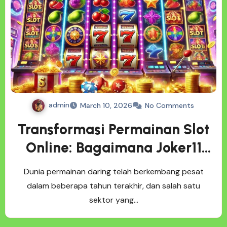
admin
March 10, 2026
No Comments
Transformasi Permainan Slot
Online: Bagaimana Joker11
Mengubah Cara Kita Bermain
Dunia permainan daring telah berkembang pesat
dalam beberapa tahun terakhir, dan salah satu
sektor yang…