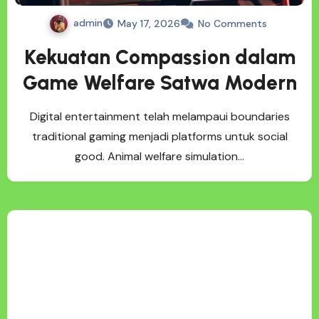
admin
May 17, 2026
No Comments
Kekuatan Compassion dalam
Game Welfare Satwa Modern
Digital entertainment telah melampaui boundaries
traditional gaming menjadi platforms untuk social
good. Animal welfare simulation…