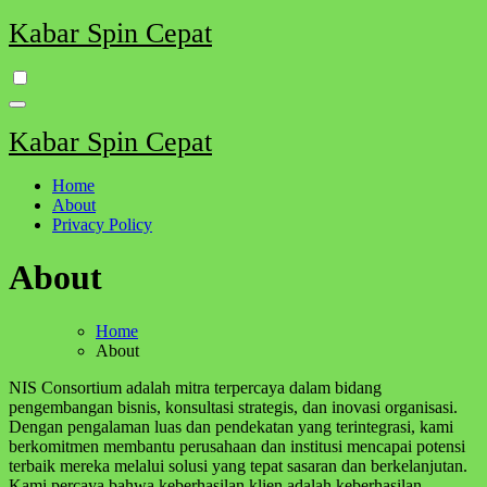
Skip
Kabar Spin Cepat
to
content
Kabar Spin Cepat
Home
About
Privacy Policy
About
Home
About
NIS Consortium adalah mitra terpercaya dalam bidang
pengembangan bisnis, konsultasi strategis, dan inovasi organisasi.
Dengan pengalaman luas dan pendekatan yang terintegrasi, kami
berkomitmen membantu perusahaan dan institusi mencapai potensi
terbaik mereka melalui solusi yang tepat sasaran dan berkelanjutan.
Kami percaya bahwa keberhasilan klien adalah keberhasilan