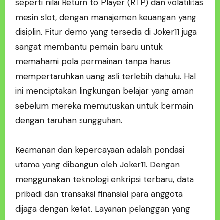
seperti nilai Return to Player (RTP) dan volatilitas
mesin slot, dengan manajemen keuangan yang
disiplin. Fitur demo yang tersedia di Joker11 juga
sangat membantu pemain baru untuk
memahami pola permainan tanpa harus
mempertaruhkan uang asli terlebih dahulu. Hal
ini menciptakan lingkungan belajar yang aman
sebelum mereka memutuskan untuk bermain
dengan taruhan sungguhan.
Keamanan dan kepercayaan adalah pondasi
utama yang dibangun oleh Joker11. Dengan
menggunakan teknologi enkripsi terbaru, data
pribadi dan transaksi finansial para anggota
dijaga dengan ketat. Layanan pelanggan yang