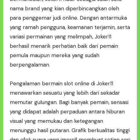
nama brand yang kian diperbincangkan oleh
para penggemar judi online. Dengan antarmuka
yang ramah pengguna, keamanan terjamin, serta
variasi permainan yang melimpah, Joker11
berhasil menarik perhatian baik dari pemain
pemula maupun mereka yang sudah
berpengalaman.
Pengalaman bermain slot online di Joker11
menawarkan sesuatu yang lebih dari sekadar
memutar gulungan. Bagi banyak pemain, sensasi
yang didapat adalah perpaduan antara hiburan
visual yang memukau dan ketegangan
menunggu hasil putaran. Grafik berkualitas tinggi
dan efek suara yang imersif membuat setiap sesi