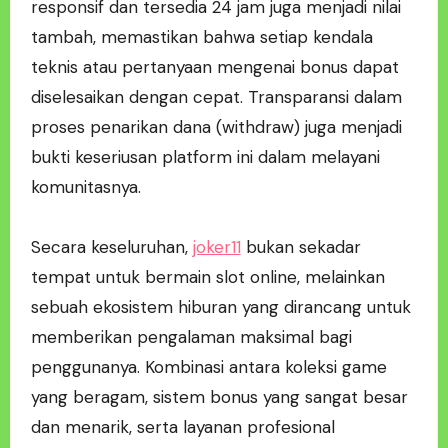
responsif dan tersedia 24 jam juga menjadi nilai
tambah, memastikan bahwa setiap kendala
teknis atau pertanyaan mengenai bonus dapat
diselesaikan dengan cepat. Transparansi dalam
proses penarikan dana (withdraw) juga menjadi
bukti keseriusan platform ini dalam melayani
komunitasnya.
Secara keseluruhan,
joker11
bukan sekadar
tempat untuk bermain slot online, melainkan
sebuah ekosistem hiburan yang dirancang untuk
memberikan pengalaman maksimal bagi
penggunanya. Kombinasi antara koleksi game
yang beragam, sistem bonus yang sangat besar
dan menarik, serta layanan profesional