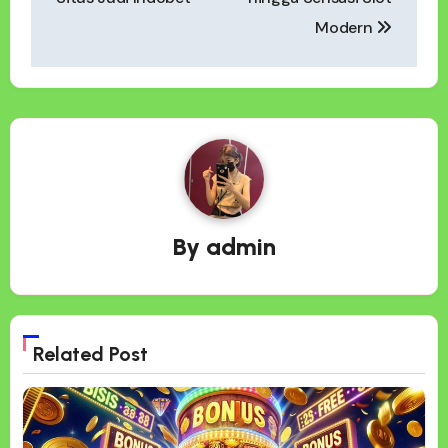
Modern
By
admin
Related Post