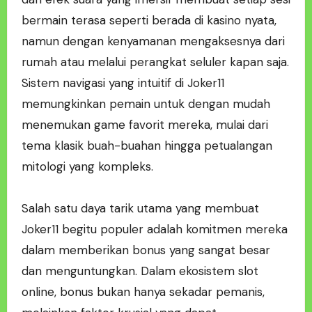
bermain terasa seperti berada di kasino nyata,
namun dengan kenyamanan mengaksesnya dari
rumah atau melalui perangkat seluler kapan saja.
Sistem navigasi yang intuitif di Joker11
memungkinkan pemain untuk dengan mudah
menemukan game favorit mereka, mulai dari
tema klasik buah-buahan hingga petualangan
mitologi yang kompleks.
Salah satu daya tarik utama yang membuat
Joker11 begitu populer adalah komitmen mereka
dalam memberikan bonus yang sangat besar
dan menguntungkan. Dalam ekosistem slot
online, bonus bukan hanya sekadar pemanis,