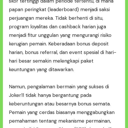
skor tertinggi dalam periode tertentu, di mana
papan peringkat (leaderboard) menjadi saksi
perjuangan mereka. Tidak berhenti di situ,
program loyalitas dan cashback harian juga
menjadi fitur unggulan yang mengurangi risiko
kerugian pemain. Keberadaan bonus deposit
harian, bonus referral, dan event spesial di hari-
hari besar semakin melengkapi paket
keuntungan yang ditawarkan.
Namun, pengalaman bermain yang sukses di
Joker11 tidak hanya bergantung pada
keberuntungan atau besarnya bonus semata.
Pemain yang cerdas biasanya menggabungkan
pemahaman tentang mekanisme permainan,