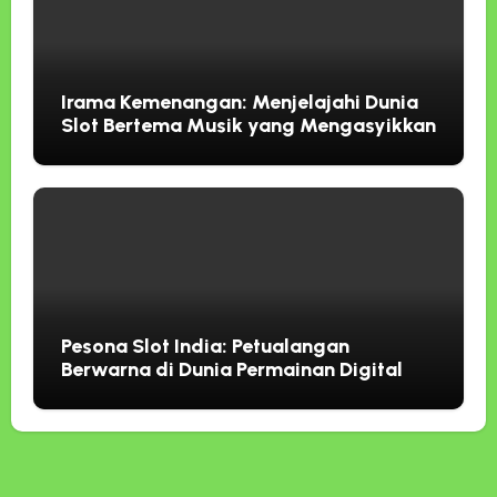
Irama Kemenangan: Menjelajahi Dunia
Slot Bertema Musik yang Mengasyikkan
Pesona Slot India: Petualangan
Berwarna di Dunia Permainan Digital