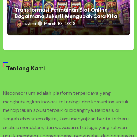
Transformasi Permainan Slot Online:
Bagaimana Joker11 Mengubah Cara Kita
Bermain
admin
March 10, 2026
Tentang Kami
Nisconsortium adalah platform terpercaya yang
menghubungkan inovasi, teknologi, dan komunitas untuk
menciptakan solusi terbaik di bidangnya. Berbasis di
tengah ekosistem digital, kami menyajikan berita terbaru,
analisis mendalam, dan wawasan strategis yang relevan
untuk membantu pengembang, pengusaha, dan pemangku