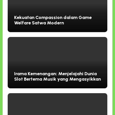
Kekuatan Compassion dalam Game
Welfare Satwa Modern
Irama Kemenangan: Menjelajahi Dunia
Slot Bertema Musik yang Mengasyikkan