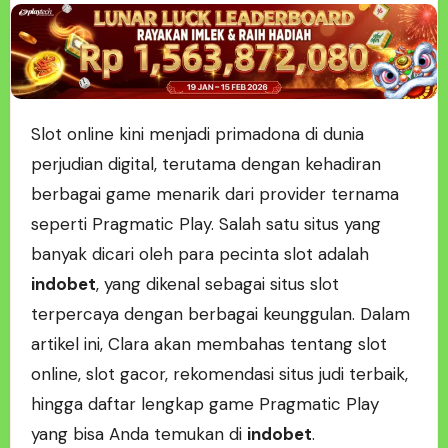
Slot online kini menjadi primadona di dunia
perjudian digital, terutama dengan kehadiran
berbagai game menarik dari provider ternama
seperti Pragmatic Play. Salah satu situs yang
banyak dicari oleh para pecinta slot adalah
indobet
, yang dikenal sebagai situs slot
terpercaya dengan berbagai keunggulan. Dalam
artikel ini, Clara akan membahas tentang slot
online, slot gacor, rekomendasi situs judi terbaik,
hingga daftar lengkap game Pragmatic Play
yang bisa Anda temukan di
indobet
.