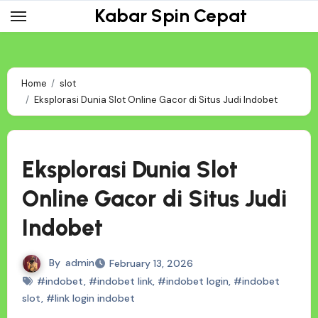
Skip
Kabar Spin Cepat
to
content
Home
slot
Eksplorasi Dunia Slot Online Gacor di Situs Judi Indobet
Eksplorasi Dunia Slot
Online Gacor di Situs Judi
Indobet
By
admin
February 13, 2026
#indobet
,
#indobet link
,
#indobet login
,
#indobet
slot
,
#link login indobet