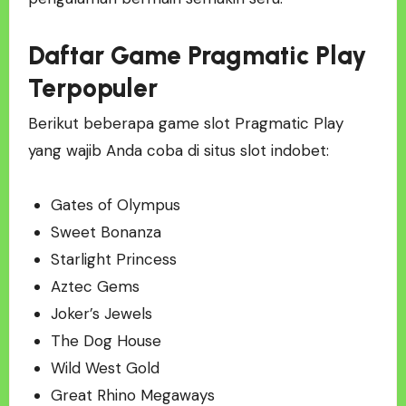
Daftar Game Pragmatic Play
Terpopuler
Berikut beberapa game slot Pragmatic Play
yang wajib Anda coba di situs slot indobet:
Gates of Olympus
Sweet Bonanza
Starlight Princess
Aztec Gems
Joker’s Jewels
The Dog House
Wild West Gold
Great Rhino Megaways