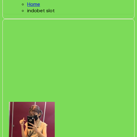
Home
indobet slot