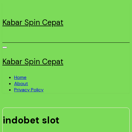
Skip
to
content
Kabar Spin Cepat
Kabar Spin Cepat
Home
About
Privacy Policy
indobet slot