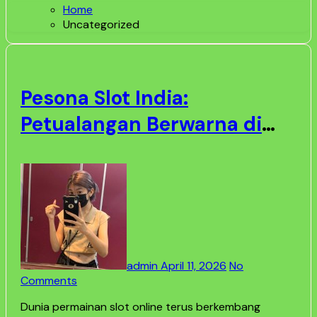
Home
Uncategorized
Pesona Slot India:
Petualangan Berwarna di
Dunia Permainan Digital
admin
April 11, 2026
No
Comments
Dunia permainan slot online terus berkembang