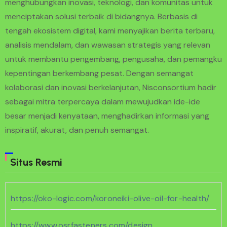
menghubungkan inovasi, teknologi, dan komunitas untuk
menciptakan solusi terbaik di bidangnya. Berbasis di
tengah ekosistem digital, kami menyajikan berita terbaru,
analisis mendalam, dan wawasan strategis yang relevan
untuk membantu pengembang, pengusaha, dan pemangku
kepentingan berkembang pesat. Dengan semangat
kolaborasi dan inovasi berkelanjutan, Nisconsortium hadir
sebagai mitra terpercaya dalam mewujudkan ide-ide
besar menjadi kenyataan, menghadirkan informasi yang
inspiratif, akurat, dan penuh semangat.
Situs Resmi
https://oko-logic.com/koroneiki-olive-oil-for-health/
https://www.osrfasteners.com/design