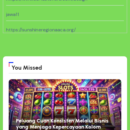
jawa11
https://sunshineregionaaca.org/
https://dammam-cleaning.com/
bento11
You Missed
https://www.geocities.ws/cenat/joker11/
https://familiesnorthwest.org/
Peluang Cuan Konsisten Melalui Bisnis
yang Menjaga Kepercayaan Kolom