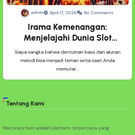
admin
April 17, 2026
No Comments
Irama Kemenangan:
Menjelajahi Dunia Slot
Bertema Musik yang
Siapa sangka bahwa dentuman bass dan alunan
Mengasyikkan
melodi bisa menjadi teman setia saat Anda
memutar…
Tentang Kami
Nisconsortium adalah platform terpercaya yang