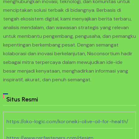
menghubungkan inovasi, teknologi, dan komunitas untuk
menciptakan solusi terbaik di bidangnya. Berbasis di
tengah ekosistem digital, kami menyajikan berita terbaru,
analisis mendalam, dan wawasan strategis yang relevan
untuk membantu pengembang, pengusaha, dan pemangku
kepentingan berkembang pesat. Dengan semangat
kolaborasi dan inovasi berkelanjutan, Nisconsortium hadir
sebagai mitra terpercaya dalam mewujudkan ide-ide
besar menjadi kenyataan, menghadirkan informasi yang
inspiratif, akurat, dan penuh semangat.
Situs Resmi
https://oko-logic.com/koroneiki-olive-oil-for-health/
https://www.osrfasteners.com/design