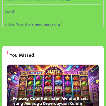
jawa11
https://sunshineregionaaca.org/
https://dammam-cleaning.com/
bento11
You Missed
https://www.geocities.ws/cenat/joker11/
https://familiesnorthwest.org/
Peluang Cuan Konsisten Melalui Bisnis
yang Menjaga Kepercayaan Kolom