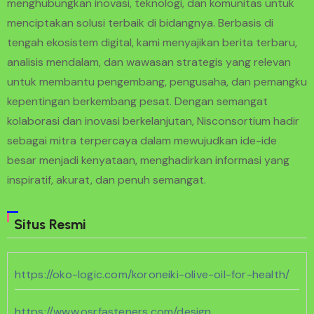
menghubungkan inovasi, teknologi, dan komunitas untuk
menciptakan solusi terbaik di bidangnya. Berbasis di
tengah ekosistem digital, kami menyajikan berita terbaru,
analisis mendalam, dan wawasan strategis yang relevan
untuk membantu pengembang, pengusaha, dan pemangku
kepentingan berkembang pesat. Dengan semangat
kolaborasi dan inovasi berkelanjutan, Nisconsortium hadir
sebagai mitra terpercaya dalam mewujudkan ide-ide
besar menjadi kenyataan, menghadirkan informasi yang
inspiratif, akurat, dan penuh semangat.
Situs Resmi
https://oko-logic.com/koroneiki-olive-oil-for-health/
https://www.osrfasteners.com/design