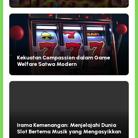
Kepercayaan Bisnis 10 Mei 2026
Kekuatan Compassion dalam Game
Welfare Satwa Modern
Irama Kemenangan: Menjelajahi Dunia
Slot Bertema Musik yang Mengasyikkan