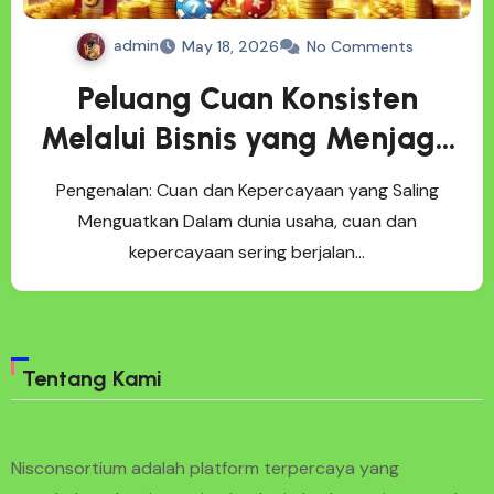
admin
May 18, 2026
No Comments
Peluang Cuan Konsisten
Melalui Bisnis yang Menjaga
Kepercayaan Kolom
Pengenalan: Cuan dan Kepercayaan yang Saling
Kepercayaan Bisnis 10 Mei
Menguatkan Dalam dunia usaha, cuan dan
2026
kepercayaan sering berjalan…
Tentang Kami
Nisconsortium adalah platform terpercaya yang