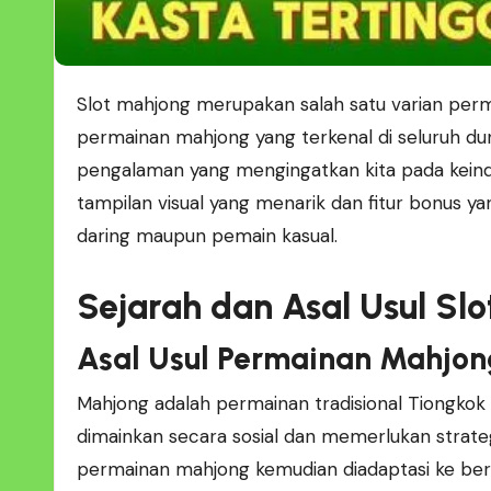
Slot mahjong merupakan salah satu varian permainan slot yang mengusung tema budaya Tiongkok, khususnya
permainan mahjong yang terkenal di seluruh dun
pengalaman yang mengingatkan kita pada keind
tampilan visual yang menarik dan fitur bonus ya
daring maupun pemain kasual.
Sejarah dan Asal Usul Sl
Asal Usul Permainan Mahjon
Mahjong adalah permainan tradisional Tiongkok
dimainkan secara sosial dan memerlukan strate
permainan mahjong kemudian diadaptasi ke berb