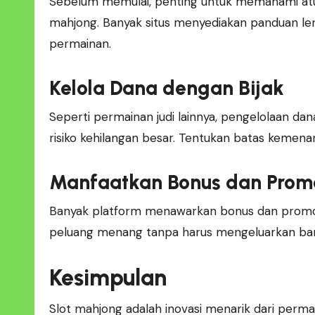
Sebelum memulai, penting untuk memahami atura
mahjong. Banyak situs menyediakan panduan
permainan.
Kelola Dana dengan Bijak
Seperti permainan judi lainnya, pengelolaan da
risiko kehilangan besar. Tentukan batas kemen
Manfaatkan Bonus dan Prom
Banyak platform menawarkan bonus dan promos
peluang menang tanpa harus mengeluarkan ba
Kesimpulan
Slot mahjong adalah inovasi menarik dari per