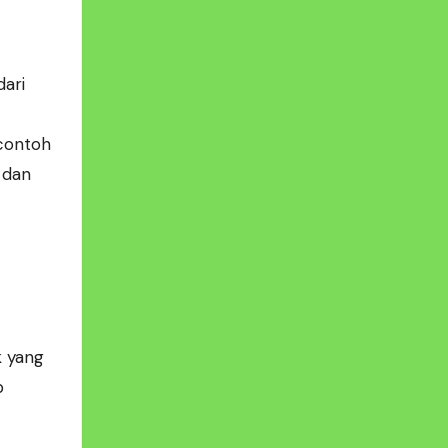
ari
 contoh
 dan
k yang
p