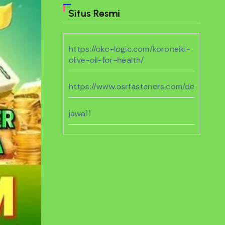
Situs Resmi
https://oko-logic.com/koroneiki-
olive-oil-for-health/
https://www.osrfasteners.com/design
jawa11
https://sunshineregionaaca.org/
https://dammam-cleaning.com/
bento11
https://www.geocities.ws/cenat/joker11/