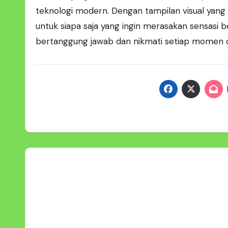
teknologi modern. Dengan tampilan visual yang
untuk siapa saja yang ingin merasakan sensasi 
bertanggung jawab dan nikmati setiap momen 