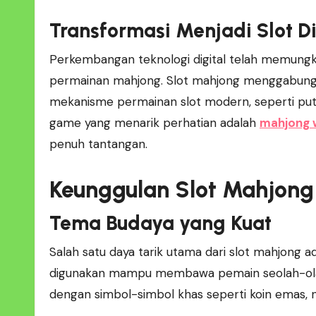
Transformasi Menjadi Slot Di
Perkembangan teknologi digital telah memung
permainan mahjong. Slot mahjong menggabungk
mekanisme permainan slot modern, seperti putara
game yang menarik perhatian adalah
mahjong 
penuh tantangan.
Keunggulan Slot Mahjong
Tema Budaya yang Kuat
Salah satu daya tarik utama dari slot mahjong 
digunakan mampu membawa pemain seolah-olah s
dengan simbol-simbol khas seperti koin emas, na