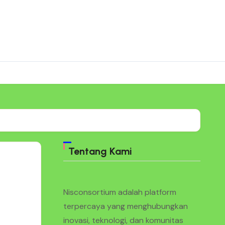
Tentang Kami
Nisconsortium adalah platform
terpercaya yang menghubungkan
inovasi, teknologi, dan komunitas