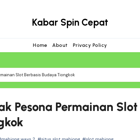
Kabar Spin Cepat
Home
About
Privacy Policy
mainan Slot Berbasis Budaya Tiongkok
ak Pesona Permainan Slot
gkok
#mahjong ways 2
,
#situs slot mahjong
,
#slot mahjong