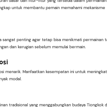
n dasar dan fitur-fitur yang tersedia dalam permainan 
 lengkap untuk membantu pemain memahami mekanisme
na sangat penting agar tetap bisa menikmati permainan 
angan dan kerugian sebelum memulai bermain.
osi
i menarik. Manfaatkan kesempatan ini untuk meningka
nyak modal.
mainan tradisional yang menggabungkan budaya Tiongkok 