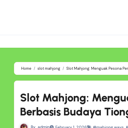
Skip
to
content
Home
slot mahjong
Slot Mahjong: Menguak Pesona Per
Slot Mahjong: Mengu
Berbasis Budaya Tion
By
admin
February 1, 2026
#mahjong ways
,