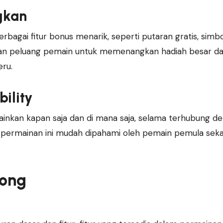
gkan
gai fitur bonus menarik, seperti putaran gratis, simbol 
katkan peluang pemain untuk memenangkan hadiah besar d
ru.
ility
mainkan kapan saja dan di mana saja, selama terhubung d
permainan ini mudah dipahami oleh pemain pemula sekal
jong