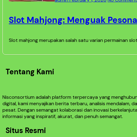
Slot Mahjong: Menguak Pesona
Slot mahjong merupakan salah satu varian permainan s
Tentang Kami
Nisconsortium adalah platform terpercaya yang menghubungk
digital, kami menyajikan berita terbaru, analisis mendal
pesat. Dengan semangat kolaborasi dan inovasi berkelanjut
informasi yang inspiratif, akurat, dan penuh semangat.
Situs Resmi