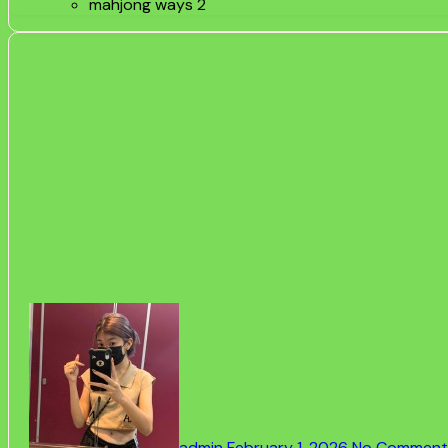
mahjong ways 2
admin
February 1, 2026
No Comment