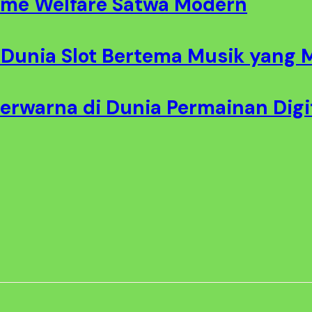
me Welfare Satwa Modern
 Dunia Slot Bertema Musik yang
Berwarna di Dunia Permainan Digi