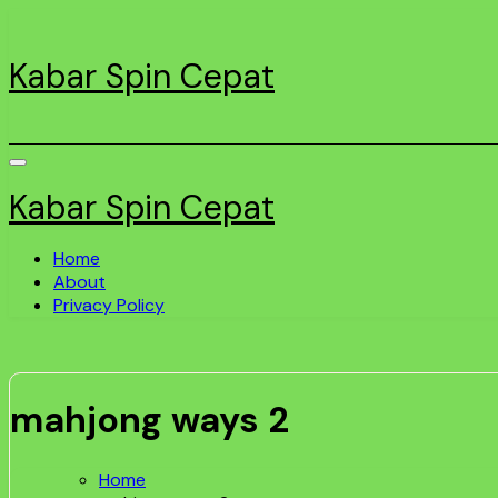
Skip
to
content
Kabar Spin Cepat
Kabar Spin Cepat
Home
About
Privacy Policy
mahjong ways 2
Home