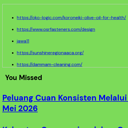
https://oko-logic.com/koroneiki-olive-oil-for-health/
https://www.osrfasteners.com/design
jawa11
https://sunshineregionaaca.org/
https://dammam-cleaning.com/
You Missed
bento11
https://www.geocities.ws/cenat/joker11/
Peluang Cuan Konsisten Melalui
https://familiesnorthwest.org/
Mei 2026