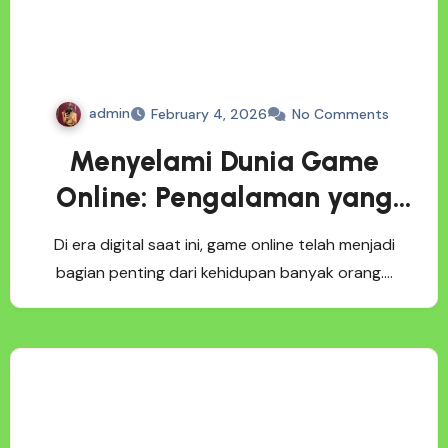
admin
February 4, 2026
No Comments
Menyelami Dunia Game
Online: Pengalaman yang
Menenangkan dan Penuh
Di era digital saat ini, game online telah menjadi
Inspirasi
bagian penting dari kehidupan banyak orang.…