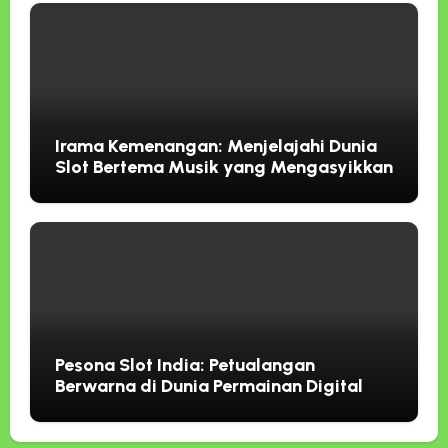
Irama Kemenangan: Menjelajahi Dunia
Slot Bertema Musik yang Mengasyikkan
Pesona Slot India: Petualangan
Berwarna di Dunia Permainan Digital