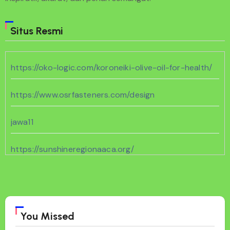
Situs Resmi
https://oko-logic.com/koroneiki-olive-oil-for-health/
https://www.osrfasteners.com/design
jawa11
https://sunshineregionaaca.org/
https://dammam-cleaning.com/
bento11
You Missed