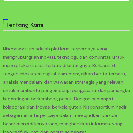
Tentang Kami
Nisconsortium adalah platform terpercaya yang
menghubungkan inovasi, teknologi, dan komunitas untuk
menciptakan solusi terbaik di bidangnya. Berbasis di
tengah ekosistem digital, kami menyajikan berita terbaru,
analisis mendalam, dan wawasan strategis yang relevan
untuk membantu pengembang, pengusaha, dan pemangku
kepentingan berkembang pesat. Dengan semangat
kolaborasi dan inovasi berkelanjutan, Nisconsortium hadir
sebagai mitra terpercaya dalam mewujudkan ide-ide
besar menjadi kenyataan, menghadirkan informasi yang
inspiratif, akurat, dan penuh semangat.