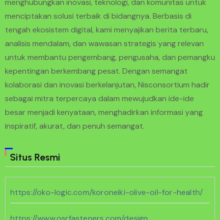
menghubungkan inovasi, teknologi, dan komunitas untuk
menciptakan solusi terbaik di bidangnya. Berbasis di
tengah ekosistem digital, kami menyajikan berita terbaru,
analisis mendalam, dan wawasan strategis yang relevan
untuk membantu pengembang, pengusaha, dan pemangku
kepentingan berkembang pesat. Dengan semangat
kolaborasi dan inovasi berkelanjutan, Nisconsortium hadir
sebagai mitra terpercaya dalam mewujudkan ide-ide
besar menjadi kenyataan, menghadirkan informasi yang
inspiratif, akurat, dan penuh semangat.
Situs Resmi
https://oko-logic.com/koroneiki-olive-oil-for-health/
https://www.osrfasteners.com/design